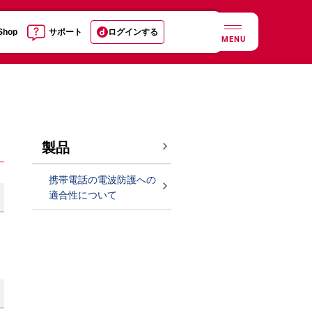
 Shop
サポート
ログインする
MENU
製品
携帯電話の電波防護への
適合性について