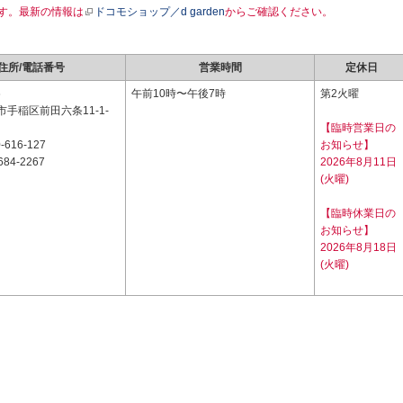
す。最新の情報は
ドコモショップ／d garden
からご確認ください。
住所/電話番号
営業時間
定休日
6
午前10時〜午後7時
第2火曜
手稲区前田六条11-1-
【臨時営業日の
-616-127
お知らせ】
684-2267
2026年8月11日
(火曜)
【臨時休業日の
お知らせ】
2026年8月18日
(火曜)