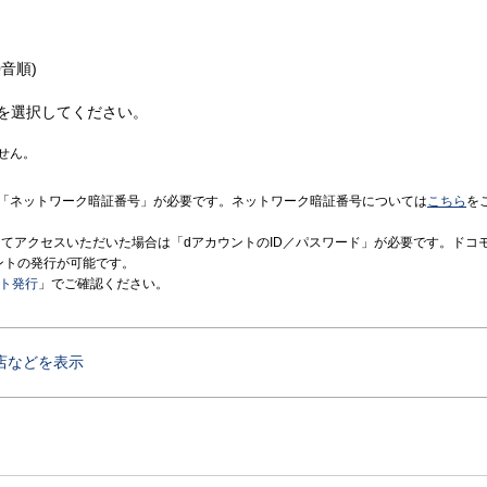
音順)
を選択してください。
せん。
「ネットワーク暗証番号」が必要です。ネットワーク暗証番号については
こちら
を
境にてアクセスいただいた場合は「dアカウントのID／パスワード」が必要です。ドコ
ントの発行が可能です。
ント発行
」でご確認ください。
店などを表示