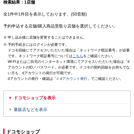
検索結果：1店舗
全1件中1件目を表示しております。(50音順)
予約申込する店舗/購入商品受取り店舗を選択してください。
申し込み後に店舗を変更することはできません。
予約手続きにはログインが必要です。
ドコモ回線にてアクセスいただいた場合は「ネットワーク暗証番号」が必要
です。ネットワーク暗証番号については
こちら
をご確認ください。
Wi-Fiまたはご自宅のインターネット環境にてアクセスいただいた場合は「d
アカウントのID／パスワード」が必要です。ドコモの契約回線をお持ちでな
い方も、dアカウントの発行が可能です。
dアカウントの発行・確認は「
dアカウント発行
」でご確認ください。
ドコモショップを表示
量販店などを表示
ドコモショップ