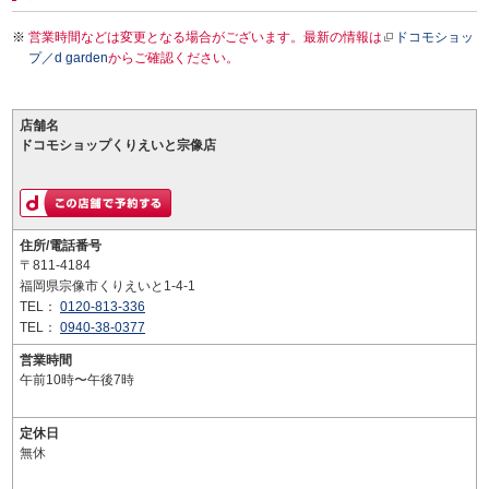
営業時間などは変更となる場合がございます。最新の情報は
ドコモショッ
プ／d garden
からご確認ください。
店舗名
ドコモショップくりえいと宗像店
住所/電話番号
〒811-4184
福岡県宗像市くりえいと1-4-1
TEL：
0120-813-336
TEL：
0940-38-0377
営業時間
午前10時〜午後7時
定休日
無休