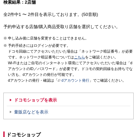
検索結果：2店舗
全2件中1 〜 2件目を表示しております。(50音順)
予約申込する店舗/購入商品受取り店舗を選択してください。
申し込み後に店舗を変更することはできません。
予約手続きにはログインが必要です。
ドコモ回線にてアクセスいただいた場合は「ネットワーク暗証番号」が必要
です。ネットワーク暗証番号については
こちら
をご確認ください。
Wi-Fiまたはご自宅のインターネット環境にてアクセスいただいた場合は「d
アカウントのID／パスワード」が必要です。ドコモの契約回線をお持ちでな
い方も、dアカウントの発行が可能です。
dアカウントの発行・確認は「
dアカウント発行
」でご確認ください。
ドコモショップを表示
量販店などを表示
ドコモショップ