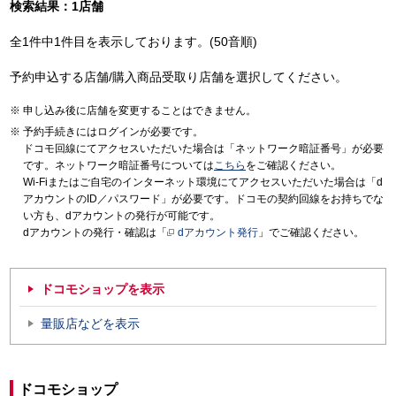
検索結果：1店舗
全1件中1件目を表示しております。(50音順)
予約申込する店舗/購入商品受取り店舗を選択してください。
申し込み後に店舗を変更することはできません。
予約手続きにはログインが必要です。
ドコモ回線にてアクセスいただいた場合は「ネットワーク暗証番号」が必要
です。ネットワーク暗証番号については
こちら
をご確認ください。
Wi-Fiまたはご自宅のインターネット環境にてアクセスいただいた場合は「d
アカウントのID／パスワード」が必要です。ドコモの契約回線をお持ちでな
い方も、dアカウントの発行が可能です。
dアカウントの発行・確認は「
dアカウント発行
」でご確認ください。
ドコモショップを表示
量販店などを表示
ドコモショップ