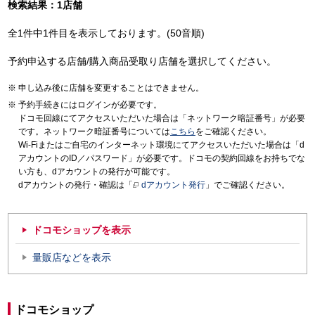
検索結果：1店舗
全1件中1件目を表示しております。(50音順)
予約申込する店舗/購入商品受取り店舗を選択してください。
申し込み後に店舗を変更することはできません。
予約手続きにはログインが必要です。
ドコモ回線にてアクセスいただいた場合は「ネットワーク暗証番号」が必要
です。ネットワーク暗証番号については
こちら
をご確認ください。
Wi-Fiまたはご自宅のインターネット環境にてアクセスいただいた場合は「d
アカウントのID／パスワード」が必要です。ドコモの契約回線をお持ちでな
い方も、dアカウントの発行が可能です。
dアカウントの発行・確認は「
dアカウント発行
」でご確認ください。
ドコモショップを表示
量販店などを表示
ドコモショップ