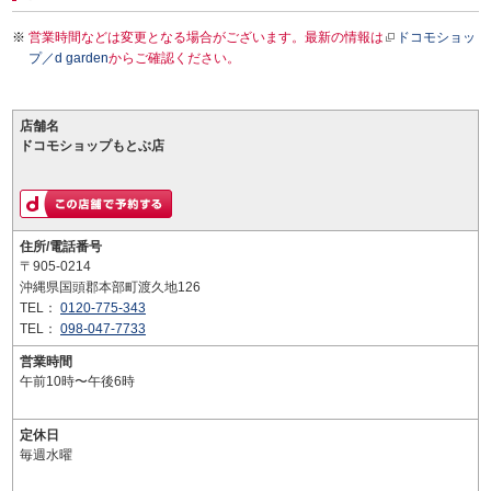
営業時間などは変更となる場合がございます。最新の情報は
ドコモショッ
プ／d garden
からご確認ください。
店舗名
ドコモショップもとぶ店
住所/電話番号
〒905-0214
沖縄県国頭郡本部町渡久地126
TEL：
0120-775-343
TEL：
098-047-7733
営業時間
午前10時〜午後6時
定休日
毎週水曜