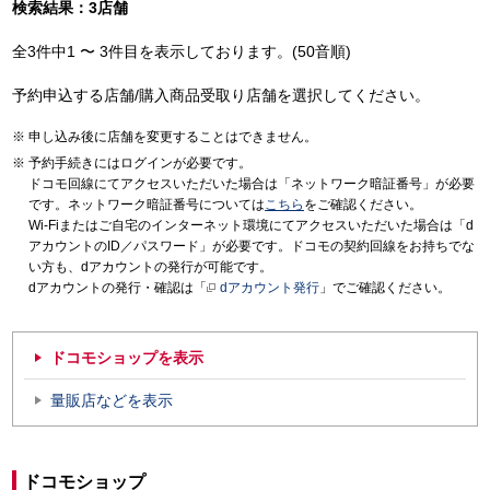
検索結果：3店舗
全3件中1 〜 3件目を表示しております。(50音順)
予約申込する店舗/購入商品受取り店舗を選択してください。
申し込み後に店舗を変更することはできません。
予約手続きにはログインが必要です。
ドコモ回線にてアクセスいただいた場合は「ネットワーク暗証番号」が必要
です。ネットワーク暗証番号については
こちら
をご確認ください。
Wi-Fiまたはご自宅のインターネット環境にてアクセスいただいた場合は「d
アカウントのID／パスワード」が必要です。ドコモの契約回線をお持ちでな
い方も、dアカウントの発行が可能です。
dアカウントの発行・確認は「
dアカウント発行
」でご確認ください。
ドコモショップを表示
量販店などを表示
ドコモショップ