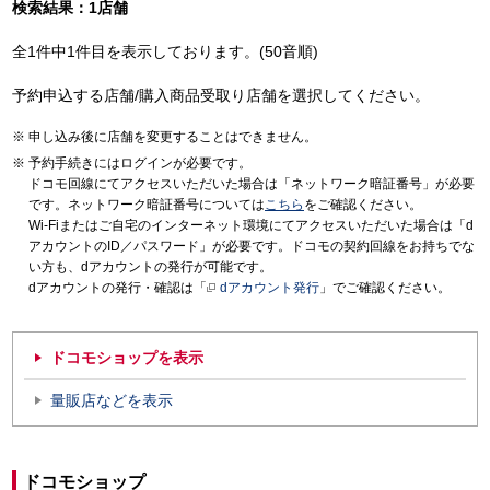
検索結果：1店舗
全1件中1件目を表示しております。(50音順)
予約申込する店舗/購入商品受取り店舗を選択してください。
申し込み後に店舗を変更することはできません。
予約手続きにはログインが必要です。
ドコモ回線にてアクセスいただいた場合は「ネットワーク暗証番号」が必要
です。ネットワーク暗証番号については
こちら
をご確認ください。
Wi-Fiまたはご自宅のインターネット環境にてアクセスいただいた場合は「d
アカウントのID／パスワード」が必要です。ドコモの契約回線をお持ちでな
い方も、dアカウントの発行が可能です。
dアカウントの発行・確認は「
dアカウント発行
」でご確認ください。
ドコモショップを表示
量販店などを表示
ドコモショップ