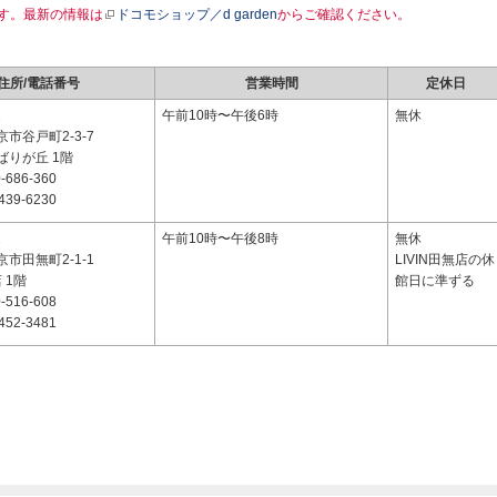
す。最新の情報は
ドコモショップ／d garden
からご確認ください。
住所/電話番号
営業時間
定休日
1
午前10時〜午後6時
無休
市谷戸町2-3-7
ばりが丘 1階
-686-360
439-6230
1
午前10時〜午後8時
無休
市田無町2-1-1
LIVIN田無店の休
 1階
館日に準ずる
-516-608
452-3481