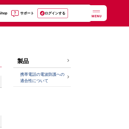
 Shop
サポート
ログインする
MENU
製品
携帯電話の電波防護への
適合性について