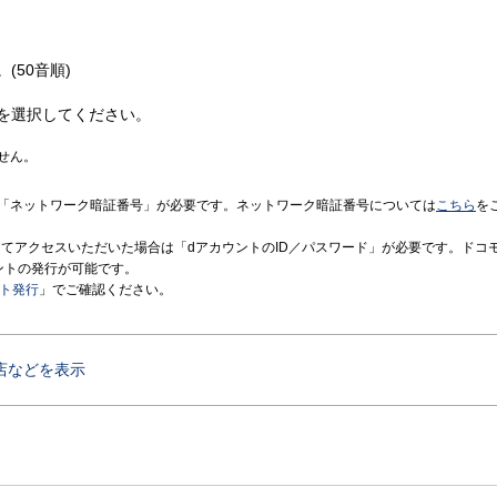
(50音順)
を選択してください。
せん。
「ネットワーク暗証番号」が必要です。ネットワーク暗証番号については
こちら
を
境にてアクセスいただいた場合は「dアカウントのID／パスワード」が必要です。ドコ
ントの発行が可能です。
ント発行
」でご確認ください。
店などを表示