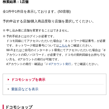
検索結果：1店舗
全1件中1件目を表示しております。(50音順)
予約申込する店舗/購入商品受取り店舗を選択してください。
申し込み後に店舗を変更することはできません。
予約手続きにはログインが必要です。
ドコモ回線にてアクセスいただいた場合は「ネットワーク暗証番号」が必要
です。ネットワーク暗証番号については
こちら
をご確認ください。
Wi-Fiまたはご自宅のインターネット環境にてアクセスいただいた場合は「d
アカウントのID／パスワード」が必要です。ドコモの契約回線をお持ちでな
い方も、dアカウントの発行が可能です。
dアカウントの発行・確認は「
dアカウント発行
」でご確認ください。
ドコモショップを表示
量販店などを表示
ドコモショップ