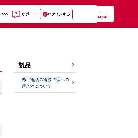
 Shop
サポート
ログインする
MENU
製品
携帯電話の電波防護への
適合性について