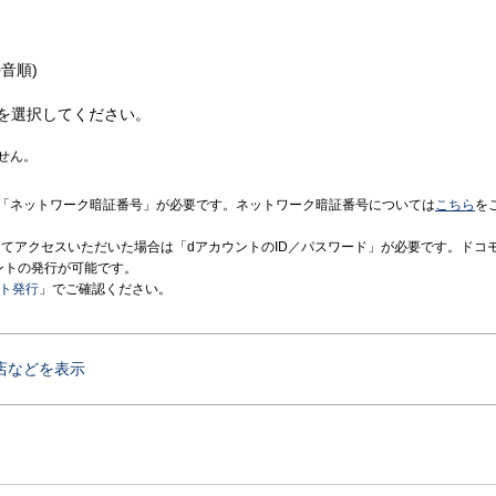
音順)
を選択してください。
せん。
「ネットワーク暗証番号」が必要です。ネットワーク暗証番号については
こちら
を
境にてアクセスいただいた場合は「dアカウントのID／パスワード」が必要です。ドコ
ントの発行が可能です。
ント発行
」でご確認ください。
店などを表示