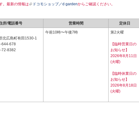
す。最新の情報は
ドコモショップ／d garden
からご確認ください。
住所/電話番号
営業時間
定休日
3
午前10時〜午後7時
第2火曜
北広島町有田1530-1
-644-678
【臨時営業日の
-72-8382
お知らせ】
2026年8月11日
(火曜)
【臨時休業日の
お知らせ】
2026年8月18日
(火曜)