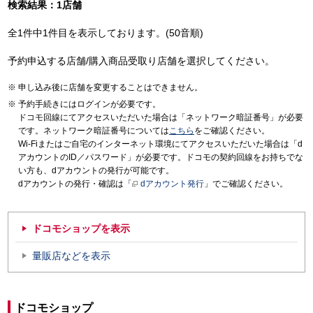
検索結果：1店舗
全1件中1件目を表示しております。(50音順)
予約申込する店舗/購入商品受取り店舗を選択してください。
申し込み後に店舗を変更することはできません。
予約手続きにはログインが必要です。
ドコモ回線にてアクセスいただいた場合は「ネットワーク暗証番号」が必要
です。ネットワーク暗証番号については
こちら
をご確認ください。
Wi-Fiまたはご自宅のインターネット環境にてアクセスいただいた場合は「d
アカウントのID／パスワード」が必要です。ドコモの契約回線をお持ちでな
い方も、dアカウントの発行が可能です。
dアカウントの発行・確認は「
dアカウント発行
」でご確認ください。
ドコモショップを表示
量販店などを表示
ドコモショップ