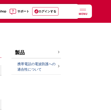
 Shop
サポート
ログインする
MENU
製品
携帯電話の電波防護への
適合性について