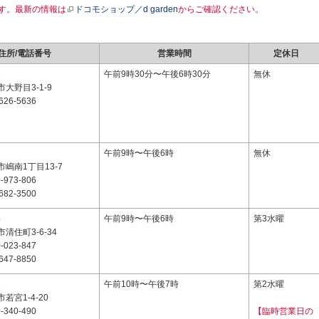
す。最新の情報は
ドコモショップ／d garden
からご確認ください。
住所/電話番号
営業時間
定休日
3
午前9時30分〜午後6時30分
無休
大野目3-1-9
626-5636
6
午前9時〜午後6時
無休
嶋南1丁目13-7
-973-806
682-3500
4
午前9時〜午後6時
第3水曜
清住町3-6-34
-023-847
647-8850
3
午前10時〜午後7時
第2水曜
若宮1-4-20
-340-490
【臨時営業日の