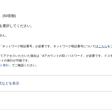
(50音順)
を選択してください。
せん。
「ネットワーク暗証番号」が必要です。ネットワーク暗証番号については
こちら
を
境にてアクセスいただいた場合は「dアカウントのID／パスワード」が必要です。ドコ
ントの発行が可能です。
ント発行
」でご確認ください。
店などを表示