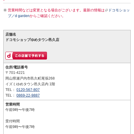
営業時間などは変更となる場合がございます。最新の情報は
ドコモショッ
プ／d garden
からご確認ください。
店舗名
ドコモショップゆめタウン邑久店
住所/電話番号
〒701-4221
岡山県瀬戸内市邑久町尾張268
イズミゆめタウン邑久店内 1階
TEL：
0120-567-807
TEL：
0869-22-9887
営業時間
午前9時〜午後7時
受付時間
午前9時〜午後7時