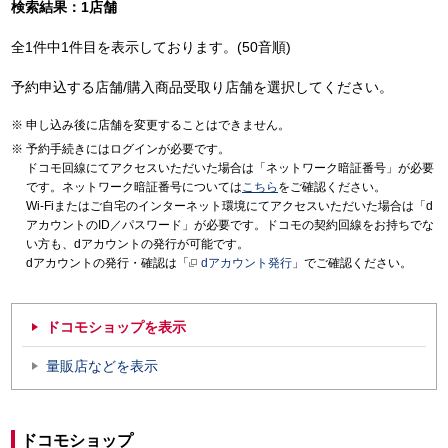
検索結果：1店舗
全1件中1件目を表示しております。(50音順)
予約申込する店舗/購入商品受取り店舗を選択してください。
申し込み後に店舗を変更することはできません。
予約手続きにはログインが必要です。
ドコモ回線にてアクセスいただいた場合は「ネットワーク暗証番号」が必要
です。ネットワーク暗証番号については
こちら
をご確認ください。
Wi-Fiまたはご自宅のインターネット環境にてアクセスいただいた場合は「d
アカウントのID／パスワード」が必要です。ドコモの契約回線をお持ちでな
い方も、dアカウントの発行が可能です。
dアカウントの発行・確認は「
dアカウント発行
」でご確認ください。
ドコモショップを表示
量販店などを表示
ドコモショップ