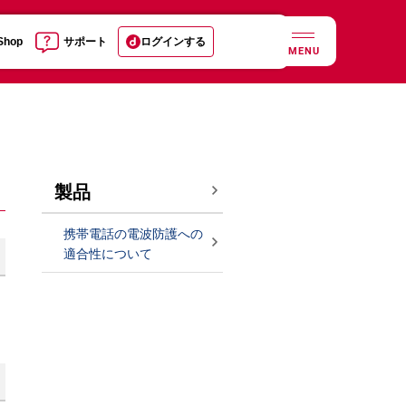
 Shop
サポート
ログインする
MENU
製品
携帯電話の電波防護への
適合性について