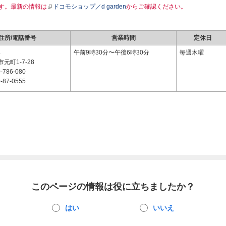
す。最新の情報は
ドコモショップ／d garden
からご確認ください。
住所/電話番号
営業時間
定休日
4
午前9時30分〜午後6時30分
毎週木曜
元町1-7-28
-786-080
-87-0555
このページの情報は役に立ちましたか？
はい
いいえ