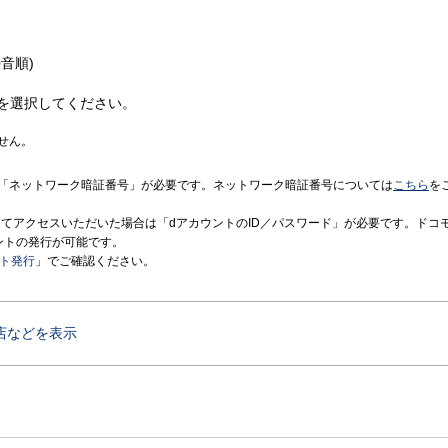
音順)
を選択してください。
せん。
「ネットワーク暗証番号」が必要です。ネットワーク暗証番号については
こちら
を
境にてアクセスいただいた場合は「dアカウントのID／パスワード」が必要です。ドコ
ントの発行が可能です。
ント発行
」でご確認ください。
店などを表示