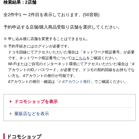
検索結果：2店舗
全2件中1 〜 2件目を表示しております。(50音順)
予約申込する店舗/購入商品受取り店舗を選択してください。
申し込み後に店舗を変更することはできません。
予約手続きにはログインが必要です。
ドコモ回線にてアクセスいただいた場合は「ネットワーク暗証番号」が必要
です。ネットワーク暗証番号については
こちら
をご確認ください。
Wi-Fiまたはご自宅のインターネット環境にてアクセスいただいた場合は「d
アカウントのID／パスワード」が必要です。ドコモの契約回線をお持ちでな
い方も、dアカウントの発行が可能です。
dアカウントの発行・確認は「
dアカウント発行
」でご確認ください。
ドコモショップを表示
量販店などを表示
ドコモショップ