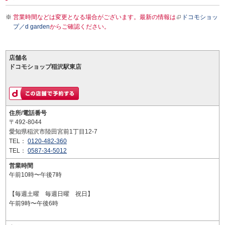
営業時間などは変更となる場合がございます。最新の情報は
ドコモショッ
プ／d garden
からご確認ください。
店舗名
ドコモショップ稲沢駅東店
住所/電話番号
〒492-8044
愛知県稲沢市陸田宮前1丁目12-7
TEL：
0120-482-360
TEL：
0587-34-5012
営業時間
午前10時〜午後7時
【毎週土曜 毎週日曜 祝日】
午前9時〜午後6時