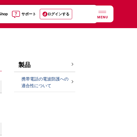
 Shop
サポート
ログインする
MENU
製品
携帯電話の電波防護への
適合性について