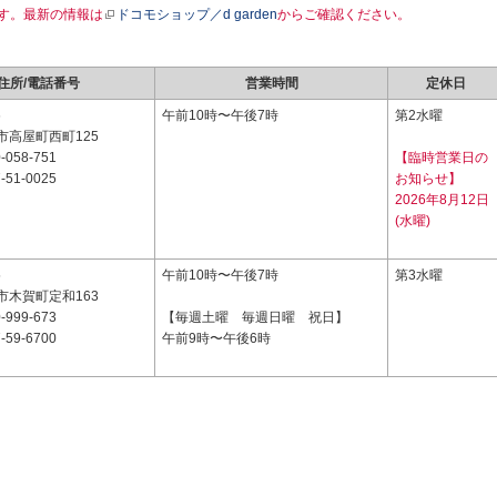
す。最新の情報は
ドコモショップ／d garden
からご確認ください。
住所/電話番号
営業時間
定休日
6
午前10時〜午後7時
第2水曜
市高屋町西町125
-058-751
【臨時営業日の
-51-0025
お知らせ】
2026年8月12日
(水曜)
5
午前10時〜午後7時
第3水曜
市木賀町定和163
-999-673
【毎週土曜 毎週日曜 祝日】
-59-6700
午前9時〜午後6時