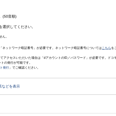
(50音順)
を選択してください。
せん。
「ネットワーク暗証番号」が必要です。ネットワーク暗証番号については
こちら
を
境にてアクセスいただいた場合は「dアカウントのID／パスワード」が必要です。ドコ
ントの発行が可能です。
ント発行
」でご確認ください。
店などを表示