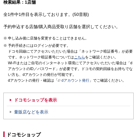
検索結果：1店舗
全1件中1件目を表示しております。(50音順)
予約申込する店舗/購入商品受取り店舗を選択してください。
申し込み後に店舗を変更することはできません。
予約手続きにはログインが必要です。
ドコモ回線にてアクセスいただいた場合は「ネットワーク暗証番号」が必要
です。ネットワーク暗証番号については
こちら
をご確認ください。
Wi-Fiまたはご自宅のインターネット環境にてアクセスいただいた場合は「d
アカウントのID／パスワード」が必要です。ドコモの契約回線をお持ちでな
い方も、dアカウントの発行が可能です。
dアカウントの発行・確認は「
dアカウント発行
」でご確認ください。
ドコモショップを表示
量販店などを表示
ドコモショップ