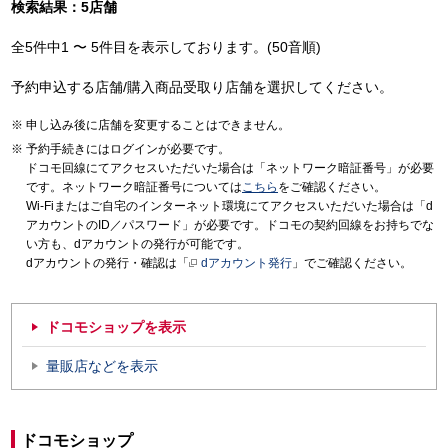
検索結果：5店舗
全5件中1 〜 5件目を表示しております。(50音順)
予約申込する店舗/購入商品受取り店舗を選択してください。
申し込み後に店舗を変更することはできません。
予約手続きにはログインが必要です。
ドコモ回線にてアクセスいただいた場合は「ネットワーク暗証番号」が必要
です。ネットワーク暗証番号については
こちら
をご確認ください。
Wi-Fiまたはご自宅のインターネット環境にてアクセスいただいた場合は「d
アカウントのID／パスワード」が必要です。ドコモの契約回線をお持ちでな
い方も、dアカウントの発行が可能です。
dアカウントの発行・確認は「
dアカウント発行
」でご確認ください。
ドコモショップを表示
量販店などを表示
ドコモショップ