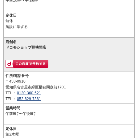
午前10時〜午後8時
定休日
無休
施設に準ずる
店舗名
ドコモショップ桶狭間店
住所/電話番号
〒458-0910
愛知県名古屋市緑区桶狭間森前1701
TEL：
0120-360-521
TEL：
052-629-7361
営業時間
午前9時〜午後6時
定休日
第2木曜