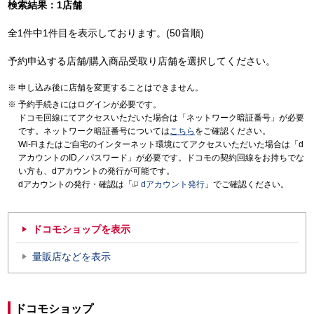
検索結果：1店舗
全1件中1件目を表示しております。(50音順)
予約申込する店舗/購入商品受取り店舗を選択してください。
申し込み後に店舗を変更することはできません。
予約手続きにはログインが必要です。
ドコモ回線にてアクセスいただいた場合は「ネットワーク暗証番号」が必要
です。ネットワーク暗証番号については
こちら
をご確認ください。
Wi-Fiまたはご自宅のインターネット環境にてアクセスいただいた場合は「d
アカウントのID／パスワード」が必要です。ドコモの契約回線をお持ちでな
い方も、dアカウントの発行が可能です。
dアカウントの発行・確認は「
dアカウント発行
」でご確認ください。
ドコモショップを表示
量販店などを表示
ドコモショップ