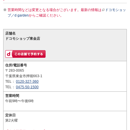
営業時間などは変更となる場合がございます。最新の情報は
ドコモショッ
プ／d garden
からご確認ください。
店舗名
ドコモショップ東金店
住所/電話番号
〒283-0065
千葉県東金市押堀663-1
TEL：
0120-327-360
TEL：
0475-50-1500
営業時間
午前9時〜午後6時
定休日
第2火曜