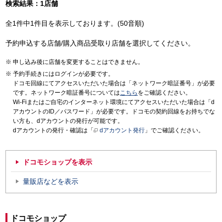
検索結果：1店舗
全1件中1件目を表示しております。(50音順)
予約申込する店舗/購入商品受取り店舗を選択してください。
申し込み後に店舗を変更することはできません。
予約手続きにはログインが必要です。
ドコモ回線にてアクセスいただいた場合は「ネットワーク暗証番号」が必要
です。ネットワーク暗証番号については
こちら
をご確認ください。
Wi-Fiまたはご自宅のインターネット環境にてアクセスいただいた場合は「d
アカウントのID／パスワード」が必要です。ドコモの契約回線をお持ちでな
い方も、dアカウントの発行が可能です。
dアカウントの発行・確認は「
dアカウント発行
」でご確認ください。
ドコモショップを表示
量販店などを表示
ドコモショップ