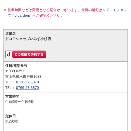
営業時間などは変更となる場合がございます。最新の情報は
ドコモショッ
プ／d garden
からご確認ください。
店舗名
ドコモショップいみず小杉店
住所/電話番号
〒939-0351
富山県射水市戸破1633
TEL：
0120-573-870
TEL：
0766-57-3870
営業時間
午前9時〜午後6時
定休日
第2火曜