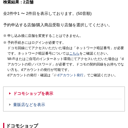
検索結果：2店舗
全2件中1 〜 2件目を表示しております。(50音順)
予約申込する店舗/購入商品受取り店舗を選択してください。
申し込み後に店舗を変更することはできません。
予約手続きにはログインが必要です。
ドコモ回線にてアクセスいただいた場合は「ネットワーク暗証番号」が必要
です。ネットワーク暗証番号については
こちら
をご確認ください。
Wi-Fiまたはご自宅のインターネット環境にてアクセスいただいた場合は「d
アカウントのID／パスワード」が必要です。ドコモの契約回線をお持ちでな
い方も、dアカウントの発行が可能です。
dアカウントの発行・確認は「
dアカウント発行
」でご確認ください。
ドコモショップを表示
量販店などを表示
ドコモショップ