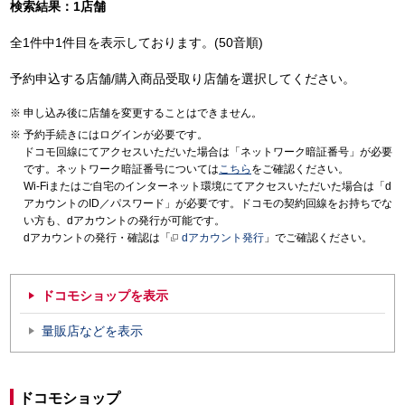
検索結果：1店舗
全1件中1件目を表示しております。(50音順)
予約申込する店舗/購入商品受取り店舗を選択してください。
申し込み後に店舗を変更することはできません。
予約手続きにはログインが必要です。
ドコモ回線にてアクセスいただいた場合は「ネットワーク暗証番号」が必要
です。ネットワーク暗証番号については
こちら
をご確認ください。
Wi-Fiまたはご自宅のインターネット環境にてアクセスいただいた場合は「d
アカウントのID／パスワード」が必要です。ドコモの契約回線をお持ちでな
い方も、dアカウントの発行が可能です。
dアカウントの発行・確認は「
dアカウント発行
」でご確認ください。
ドコモショップを表示
量販店などを表示
ドコモショップ