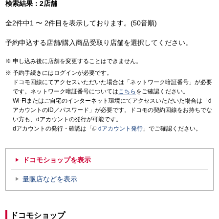
検索結果：2店舗
全2件中1 〜 2件目を表示しております。(50音順)
予約申込する店舗/購入商品受取り店舗を選択してください。
申し込み後に店舗を変更することはできません。
予約手続きにはログインが必要です。
ドコモ回線にてアクセスいただいた場合は「ネットワーク暗証番号」が必要
です。ネットワーク暗証番号については
こちら
をご確認ください。
Wi-Fiまたはご自宅のインターネット環境にてアクセスいただいた場合は「d
アカウントのID／パスワード」が必要です。ドコモの契約回線をお持ちでな
い方も、dアカウントの発行が可能です。
dアカウントの発行・確認は「
dアカウント発行
」でご確認ください。
ドコモショップを表示
量販店などを表示
ドコモショップ