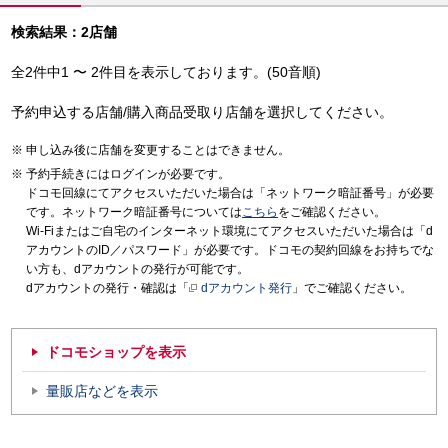
検索結果：2店舗
全2件中1 〜 2件目を表示しております。(50音順)
予約申込する店舗/購入商品受取り店舗を選択してください。
申し込み後に店舗を変更することはできません。
予約手続きにはログインが必要です。
ドコモ回線にてアクセスいただいた場合は「ネットワーク暗証番号」が必要
です。ネットワーク暗証番号については
こちら
をご確認ください。
Wi-Fiまたはご自宅のインターネット環境にてアクセスいただいた場合は「d
アカウントのID／パスワード」が必要です。ドコモの契約回線をお持ちでな
い方も、dアカウントの発行が可能です。
dアカウントの発行・確認は「
dアカウント発行
」でご確認ください。
ドコモショップを表示
量販店などを表示