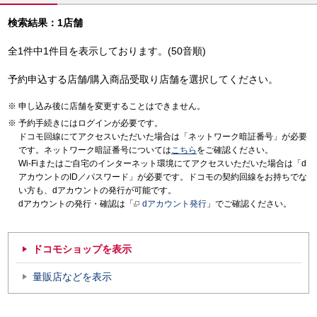
検索結果：1店舗
全1件中1件目を表示しております。(50音順)
予約申込する店舗/購入商品受取り店舗を選択してください。
申し込み後に店舗を変更することはできません。
予約手続きにはログインが必要です。
ドコモ回線にてアクセスいただいた場合は「ネットワーク暗証番号」が必要
です。ネットワーク暗証番号については
こちら
をご確認ください。
Wi-Fiまたはご自宅のインターネット環境にてアクセスいただいた場合は「d
アカウントのID／パスワード」が必要です。ドコモの契約回線をお持ちでな
い方も、dアカウントの発行が可能です。
dアカウントの発行・確認は「
dアカウント発行
」でご確認ください。
ドコモショップを表示
量販店などを表示