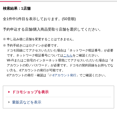
検索結果：1店舗
全1件中1件目を表示しております。(50音順)
予約申込する店舗/購入商品受取り店舗を選択してください。
申し込み後に店舗を変更することはできません。
予約手続きにはログインが必要です。
ドコモ回線にてアクセスいただいた場合は「ネットワーク暗証番号」が必要
です。ネットワーク暗証番号については
こちら
をご確認ください。
Wi-Fiまたはご自宅のインターネット環境にてアクセスいただいた場合は「d
アカウントのID／パスワード」が必要です。ドコモの契約回線をお持ちでな
い方も、dアカウントの発行が可能です。
dアカウントの発行・確認は「
dアカウント発行
」でご確認ください。
ドコモショップを表示
量販店などを表示