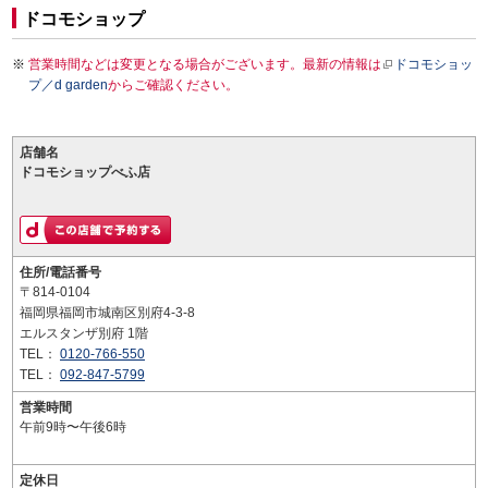
ドコモショップ
営業時間などは変更となる場合がございます。最新の情報は
ドコモショッ
プ／d garden
からご確認ください。
店舗名
ドコモショップべふ店
住所/電話番号
〒814-0104
福岡県福岡市城南区別府4-3-8
エルスタンザ別府 1階
TEL：
0120-766-550
TEL：
092-847-5799
営業時間
午前9時〜午後6時
定休日