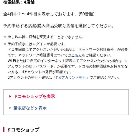
検索結果：4店舗
全4件中1 〜 4件目を表示しております。(50音順)
予約申込する店舗/購入商品受取り店舗を選択してください。
申し込み後に店舗を変更することはできません。
予約手続きにはログインが必要です。
ドコモ回線にてアクセスいただいた場合は「ネットワーク暗証番号」が必要
です。ネットワーク暗証番号については
こちら
をご確認ください。
Wi-Fiまたはご自宅のインターネット環境にてアクセスいただいた場合は「d
アカウントのID／パスワード」が必要です。ドコモの契約回線をお持ちでな
い方も、dアカウントの発行が可能です。
dアカウントの発行・確認は「
dアカウント発行
」でご確認ください。
ドコモショップを表示
量販店などを表示
ドコモショップ