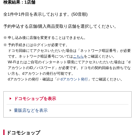
検索結果：1店舗
全1件中1件目を表示しております。(50音順)
予約申込する店舗/購入商品受取り店舗を選択してください。
申し込み後に店舗を変更することはできません。
予約手続きにはログインが必要です。
ドコモ回線にてアクセスいただいた場合は「ネットワーク暗証番号」が必要
です。ネットワーク暗証番号については
こちら
をご確認ください。
Wi-Fiまたはご自宅のインターネット環境にてアクセスいただいた場合は「d
アカウントのID／パスワード」が必要です。ドコモの契約回線をお持ちでな
い方も、dアカウントの発行が可能です。
dアカウントの発行・確認は「
dアカウント発行
」でご確認ください。
ドコモショップを表示
量販店などを表示
ドコモショップ