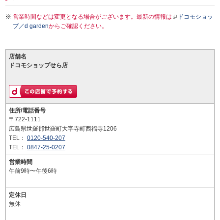
営業時間などは変更となる場合がございます。最新の情報は
ドコモショッ
プ／d garden
からご確認ください。
店舗名
ドコモショップせら店
住所/電話番号
〒722-1111
広島県世羅郡世羅町大字寺町西福寺1206
TEL：
0120-540-207
TEL：
0847-25-0207
営業時間
午前9時〜午後6時
定休日
無休