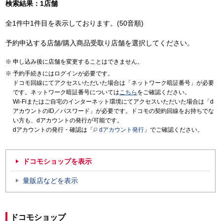
検索結果：1店舗
全1件中1件目を表示しております。(50音順)
予約申込する店舗/購入商品受取り店舗を選択してください。
申し込み後に店舗を変更することはできません。
予約手続きにはログインが必要です。
ドコモ回線にてアクセスいただいた場合は「ネットワーク暗証番号」が必要
です。ネットワーク暗証番号については
こちら
をご確認ください。
Wi-Fiまたはご自宅のインターネット環境にてアクセスいただいた場合は「d
アカウントのID／パスワード」が必要です。ドコモの契約回線をお持ちでな
い方も、dアカウントの発行が可能です。
dアカウントの発行・確認は「
dアカウント発行
」でご確認ください。
ドコモショップを表示
量販店などを表示
ドコモショップ