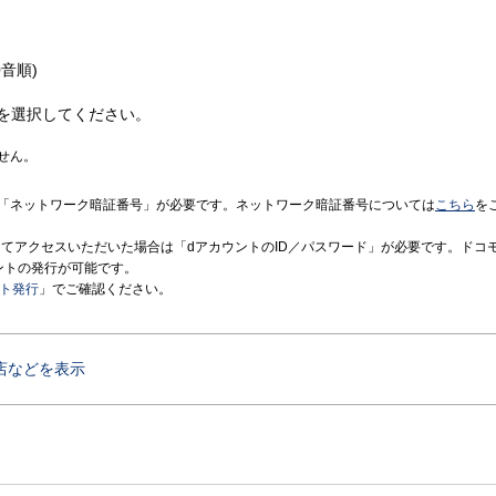
音順)
を選択してください。
せん。
「ネットワーク暗証番号」が必要です。ネットワーク暗証番号については
こちら
を
境にてアクセスいただいた場合は「dアカウントのID／パスワード」が必要です。ドコ
ントの発行が可能です。
ント発行
」でご確認ください。
店などを表示