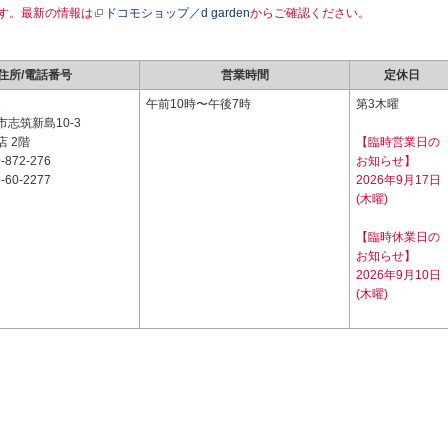
す。最新の情報は
ドコモショップ／d garden
からご確認ください。
住所/電話番号
営業時間
定休日
2
午前10時〜午後7時
第3木曜
志筑新島10-3
 2階
【臨時営業日の
-872-276
お知らせ】
-60-2277
2026年9月17日
(木曜)
【臨時休業日の
お知らせ】
2026年9月10日
(木曜)