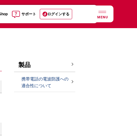
 Shop
サポート
ログインする
MENU
製品
携帯電話の電波防護への
適合性について