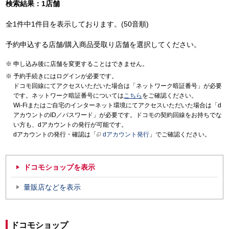
検索結果：1店舗
全1件中1件目を表示しております。(50音順)
予約申込する店舗/購入商品受取り店舗を選択してください。
申し込み後に店舗を変更することはできません。
予約手続きにはログインが必要です。
ドコモ回線にてアクセスいただいた場合は「ネットワーク暗証番号」が必要
です。ネットワーク暗証番号については
こちら
をご確認ください。
Wi-Fiまたはご自宅のインターネット環境にてアクセスいただいた場合は「d
アカウントのID／パスワード」が必要です。ドコモの契約回線をお持ちでな
い方も、dアカウントの発行が可能です。
dアカウントの発行・確認は「
dアカウント発行
」でご確認ください。
ドコモショップを表示
量販店などを表示
ドコモショップ