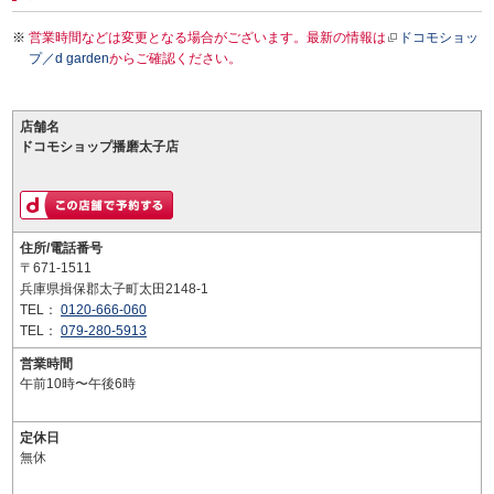
営業時間などは変更となる場合がございます。最新の情報は
ドコモショッ
プ／d garden
からご確認ください。
店舗名
ドコモショップ播磨太子店
住所/電話番号
〒671-1511
兵庫県揖保郡太子町太田2148-1
TEL：
0120-666-060
TEL：
079-280-5913
営業時間
午前10時〜午後6時
定休日
無休