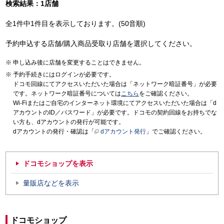
検索結果：1店舗
全1件中1件目を表示しております。(50音順)
予約申込する店舗/購入商品受取り店舗を選択してください。
申し込み後に店舗を変更することはできません。
予約手続きにはログインが必要です。
ドコモ回線にてアクセスいただいた場合は「ネットワーク暗証番号」が必要
です。ネットワーク暗証番号については
こちら
をご確認ください。
Wi-Fiまたはご自宅のインターネット環境にてアクセスいただいた場合は「d
アカウントのID／パスワード」が必要です。ドコモの契約回線をお持ちでな
い方も、dアカウントの発行が可能です。
dアカウントの発行・確認は「
dアカウント発行
」でご確認ください。
ドコモショップを表示
量販店などを表示
ドコモショップ