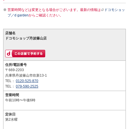
営業時間などは変更となる場合がございます。最新の情報は
ドコモショッ
プ／d garden
からご確認ください。
店舗名
ドコモショップ丹波篠山店
住所/電話番号
〒669-2203
兵庫県丹波篠山市吹新13-1
TEL：
0120-525-870
TEL：
079-590-2525
営業時間
午前10時〜午後6時
定休日
第2水曜