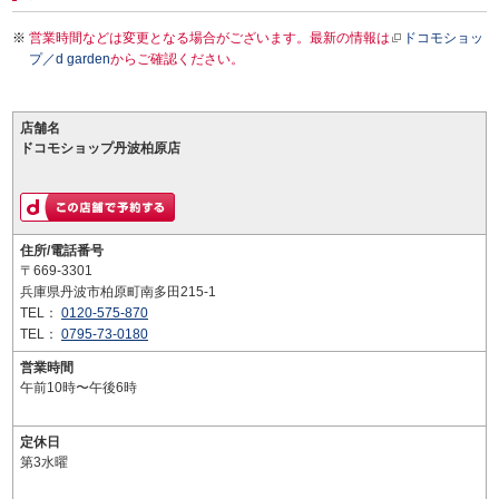
営業時間などは変更となる場合がございます。最新の情報は
ドコモショッ
プ／d garden
からご確認ください。
店舗名
ドコモショップ丹波柏原店
住所/電話番号
〒669-3301
兵庫県丹波市柏原町南多田215-1
TEL：
0120-575-870
TEL：
0795-73-0180
営業時間
午前10時〜午後6時
定休日
第3水曜