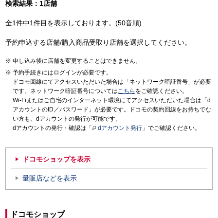
検索結果：1店舗
全1件中1件目を表示しております。(50音順)
予約申込する店舗/購入商品受取り店舗を選択してください。
申し込み後に店舗を変更することはできません。
予約手続きにはログインが必要です。
ドコモ回線にてアクセスいただいた場合は「ネットワーク暗証番号」が必要
です。ネットワーク暗証番号については
こちら
をご確認ください。
Wi-Fiまたはご自宅のインターネット環境にてアクセスいただいた場合は「d
アカウントのID／パスワード」が必要です。ドコモの契約回線をお持ちでな
い方も、dアカウントの発行が可能です。
dアカウントの発行・確認は「
dアカウント発行
」でご確認ください。
ドコモショップを表示
量販店などを表示
ドコモショップ