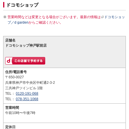
ドコモショップ
営業時間などは変更となる場合がございます。最新の情報は
ドコモショッ
プ／d garden
からご確認ください。
店舗名
ドコモショップ神戸駅前店
住所/電話番号
〒650-0027
兵庫県神戸市中央区中町通2-3-2
三共神戸ツインビル 1階
TEL：
0120-191-068
TEL：
078-351-1068
営業時間
午前10時〜午後7時
定休日