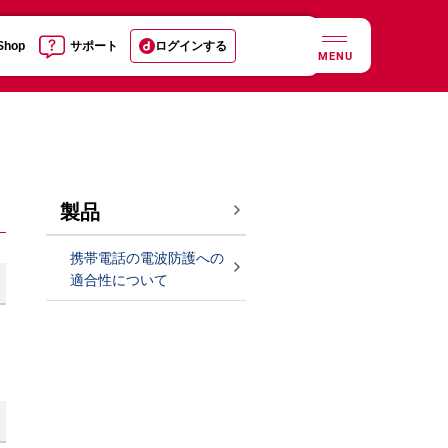
 Shop
サポート
ログインする
MENU
製品
携帯電話の電波防護への
適合性について