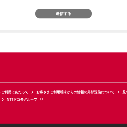
送信する
トご利用にあたって
お客さまご利用端末からの情報の外部送信について
見
NTTドコモグループ