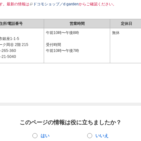
す。最新の情報は
ドコモショップ／d garden
からご確認ください。
住所/電話番号
営業時間
定休日
2
午前10時〜午後8時
無休
銀座1-1-5
ク岡谷 2階 215
受付時間
-265-360
午前10時〜午後7時
-21-5040
このページの情報は役に立ちましたか？
はい
いいえ