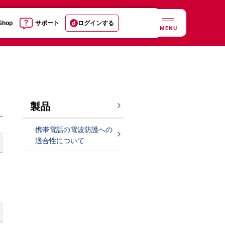
 Shop
サポート
ログインする
MENU
製品
携帯電話の電波防護への
適合性について