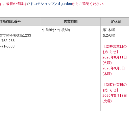
す。最新の情報は
ドコモショップ／d garden
からご確認ください。
住所/電話番号
営業時間
定休日
1
午前9時〜午後6時
第1木曜
野市豊科南穂高1233
第2火曜
-753-266
-71-5888
【臨時営業日の
お知らせ】
2026年8月11日
(火曜)
2026年9月3日
(木曜)
【臨時休業日の
お知らせ】
2026年8月18日
(火曜)