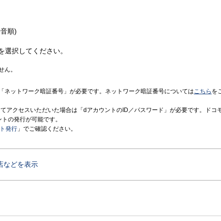
音順)
を選択してください。
せん。
「ネットワーク暗証番号」が必要です。ネットワーク暗証番号については
こちら
を
境にてアクセスいただいた場合は「dアカウントのID／パスワード」が必要です。ドコ
ントの発行が可能です。
ント発行
」でご確認ください。
店などを表示