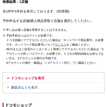
検索結果：1店舗
全1件中1件目を表示しております。(50音順)
予約申込する店舗/購入商品受取り店舗を選択してください。
申し込み後に店舗を変更することはできません。
予約手続きにはログインが必要です。
ドコモ回線にてアクセスいただいた場合は「ネットワーク暗証番号」が必要
です。ネットワーク暗証番号については
こちら
をご確認ください。
Wi-Fiまたはご自宅のインターネット環境にてアクセスいただいた場合は「d
アカウントのID／パスワード」が必要です。ドコモの契約回線をお持ちでな
い方も、dアカウントの発行が可能です。
dアカウントの発行・確認は「
dアカウント発行
」でご確認ください。
ドコモショップを表示
量販店などを表示
ドコモショップ