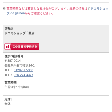
営業時間などは変更となる場合がございます。最新の情報は
ドコモショッ
プ／d garden
からご確認ください。
店舗名
ドコモショップ千曲店
住所/電話番号
〒387-0014
長野県千曲市打沢14-1
TEL：
0120-677-360
TEL：
026-274-4377
営業時間
午前9時〜午後6時
定休日
無休