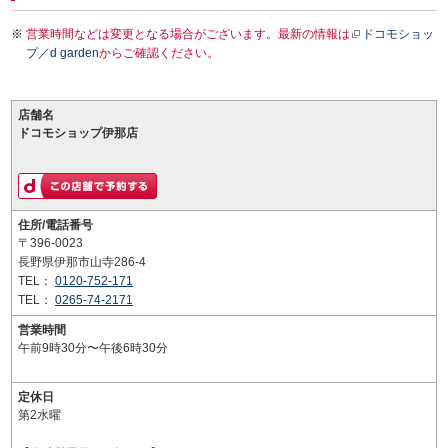
営業時間などは変更となる場合がございます。最新の情報は
ドコモショッ
プ／d garden
からご確認ください。
店舗名
ドコモショップ伊那店
住所/電話番号
〒396-0023
長野県伊那市山寺286-4
TEL：
0120-752-171
TEL：
0265-74-2171
営業時間
午前9時30分〜午後6時30分
定休日
第2水曜