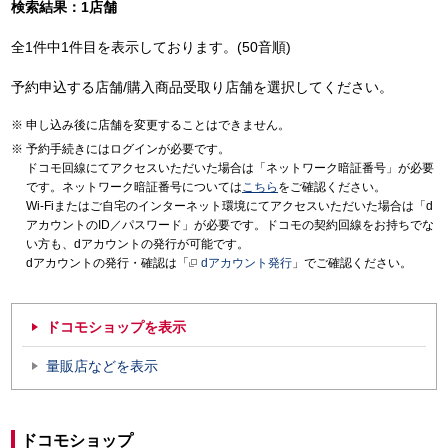
検索結果：1店舗
全1件中1件目を表示しております。(50音順)
予約申込する店舗/購入商品受取り店舗を選択してください。
申し込み後に店舗を変更することはできません。
予約手続きにはログインが必要です。
ドコモ回線にてアクセスいただいた場合は「ネットワーク暗証番号」が必要
です。ネットワーク暗証番号については
こちら
をご確認ください。
Wi-Fiまたはご自宅のインターネット環境にてアクセスいただいた場合は「d
アカウントのID／パスワード」が必要です。ドコモの契約回線をお持ちでな
い方も、dアカウントの発行が可能です。
dアカウントの発行・確認は「
dアカウント発行
」でご確認ください。
ドコモショップを表示
量販店などを表示
ドコモショップ