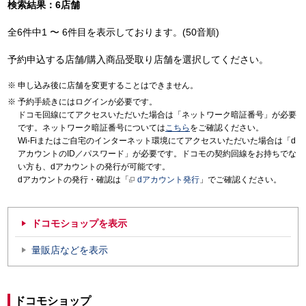
検索結果：6店舗
全6件中1 〜 6件目を表示しております。(50音順)
予約申込する店舗/購入商品受取り店舗を選択してください。
申し込み後に店舗を変更することはできません。
予約手続きにはログインが必要です。
ドコモ回線にてアクセスいただいた場合は「ネットワーク暗証番号」が必要
です。ネットワーク暗証番号については
こちら
をご確認ください。
Wi-Fiまたはご自宅のインターネット環境にてアクセスいただいた場合は「d
アカウントのID／パスワード」が必要です。ドコモの契約回線をお持ちでな
い方も、dアカウントの発行が可能です。
dアカウントの発行・確認は「
dアカウント発行
」でご確認ください。
ドコモショップを表示
量販店などを表示
ドコモショップ