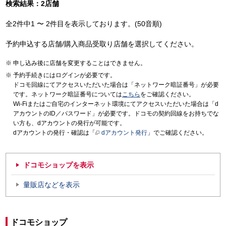
検索結果：2店舗
全2件中1 〜 2件目を表示しております。(50音順)
予約申込する店舗/購入商品受取り店舗を選択してください。
申し込み後に店舗を変更することはできません。
予約手続きにはログインが必要です。
ドコモ回線にてアクセスいただいた場合は「ネットワーク暗証番号」が必要
です。ネットワーク暗証番号については
こちら
をご確認ください。
Wi-Fiまたはご自宅のインターネット環境にてアクセスいただいた場合は「d
アカウントのID／パスワード」が必要です。ドコモの契約回線をお持ちでな
い方も、dアカウントの発行が可能です。
dアカウントの発行・確認は「
dアカウント発行
」でご確認ください。
ドコモショップを表示
量販店などを表示
ドコモショップ