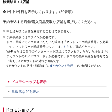
検索結果：1店舗
全1件中1件目を表示しております。(50音順)
予約申込する店舗/購入商品受取り店舗を選択してください。
申し込み後に店舗を変更することはできません。
予約手続きにはログインが必要です。
ドコモ回線にてアクセスいただいた場合は「ネットワーク暗証番号」が必要
です。ネットワーク暗証番号については
こちら
をご確認ください。
Wi-Fiまたはご自宅のインターネット環境にてアクセスいただいた場合は「d
アカウントのID／パスワード」が必要です。ドコモの契約回線をお持ちでな
い方も、dアカウントの発行が可能です。
dアカウントの発行・確認は「
dアカウント発行
」でご確認ください。
ドコモショップを表示
量販店などを表示
ドコモショップ