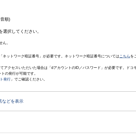
音順)
を選択してください。
せん。
「ネットワーク暗証番号」が必要です。ネットワーク暗証番号については
こちら
を
境にてアクセスいただいた場合は「dアカウントのID／パスワード」が必要です。ドコ
ントの発行が可能です。
ント発行
」でご確認ください。
店などを表示