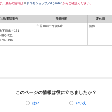
す。最新の情報は
ドコモショップ／d garden
からご確認ください。
住所/電話番号
営業時間
定休日
5
午前10時〜午後6時
無休
市下日出谷161
-896-721
779-8196
このページの情報は役に立ちましたか？
はい
いいえ