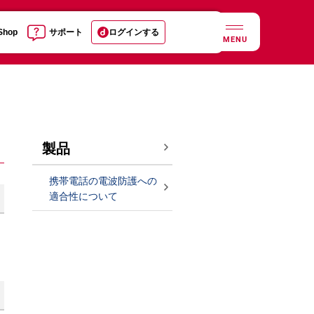
 Shop
サポート
ログインする
MENU
製品
携帯電話の電波防護への
適合性について