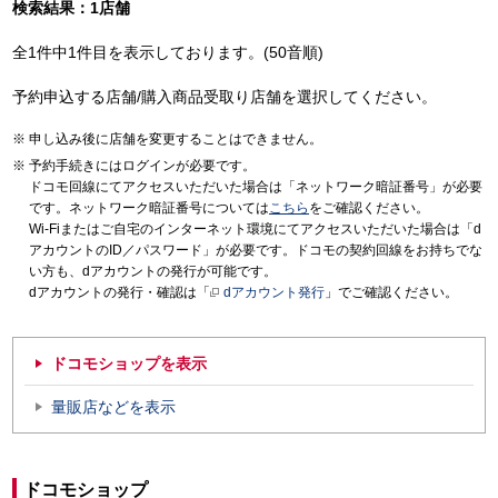
検索結果：1店舗
全1件中1件目を表示しております。(50音順)
予約申込する店舗/購入商品受取り店舗を選択してください。
申し込み後に店舗を変更することはできません。
予約手続きにはログインが必要です。
ドコモ回線にてアクセスいただいた場合は「ネットワーク暗証番号」が必要
です。ネットワーク暗証番号については
こちら
をご確認ください。
Wi-Fiまたはご自宅のインターネット環境にてアクセスいただいた場合は「d
アカウントのID／パスワード」が必要です。ドコモの契約回線をお持ちでな
い方も、dアカウントの発行が可能です。
dアカウントの発行・確認は「
dアカウント発行
」でご確認ください。
ドコモショップを表示
量販店などを表示
ドコモショップ