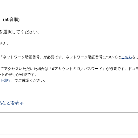
(50音順)
を選択してください。
せん。
「ネットワーク暗証番号」が必要です。ネットワーク暗証番号については
こちら
を
境にてアクセスいただいた場合は「dアカウントのID／パスワード」が必要です。ドコ
ントの発行が可能です。
ント発行
」でご確認ください。
店などを表示