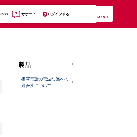
 Shop
サポート
ログインする
MENU
製品
携帯電話の電波防護への
適合性について