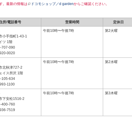
す。最新の情報は
ドコモショップ／d garden
からご確認ください。
住所/電話番号
営業時間
定休日
1
午前10時〜午後7時
第2火曜
小手指町1-43-1
ツ 1階
-707-090
920-0020
8
午前10時〜午後7時
第2水曜
北秋津727-2
ェイス所沢 1階
-105-634
993-1100
4
午前10時〜午後7時
第3木曜
下安松1516-2
-400-760
936-7519