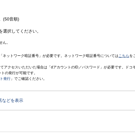
(50音順)
を選択してください。
せん。
「ネットワーク暗証番号」が必要です。ネットワーク暗証番号については
こちら
を
境にてアクセスいただいた場合は「dアカウントのID／パスワード」が必要です。ドコ
ントの発行が可能です。
ント発行
」でご確認ください。
店などを表示