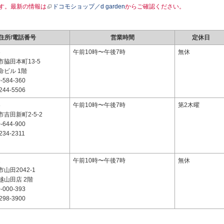
す。最新の情報は
ドコモショップ／d garden
からご確認ください。
住所/電話番号
営業時間
定休日
3
午前10時〜午後7時
無休
脇田本町13-5
命ビル 1階
-584-360
244-5506
8
午前10時〜午後7時
第2木曜
吉田新町2-5-2
-644-900
234-2311
2
午前10時〜午後7時
無休
山田2042-1
越山田店 2階
-000-393
298-3900