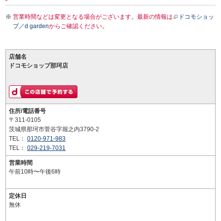
営業時間などは変更となる場合がございます。最新の情報は
ドコモショッ
プ／d garden
からご確認ください。
店舗名
ドコモショップ那珂店
住所/電話番号
〒311-0105
茨城県那珂市菅谷字堀之内3790-2
TEL：
0120-971-983
TEL：
029-219-7031
営業時間
午前10時〜午後6時
定休日
無休