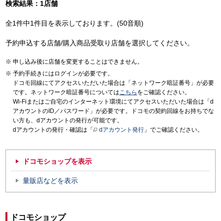
検索結果：1店舗
全1件中1件目を表示しております。(50音順)
予約申込する店舗/購入商品受取り店舗を選択してください。
申し込み後に店舗を変更することはできません。
予約手続きにはログインが必要です。
ドコモ回線にてアクセスいただいた場合は「ネットワーク暗証番号」が必要
です。ネットワーク暗証番号については
こちら
をご確認ください。
Wi-Fiまたはご自宅のインターネット環境にてアクセスいただいた場合は「d
アカウントのID／パスワード」が必要です。ドコモの契約回線をお持ちでな
い方も、dアカウントの発行が可能です。
dアカウントの発行・確認は「
dアカウント発行
」でご確認ください。
ドコモショップを表示
量販店などを表示
ドコモショップ