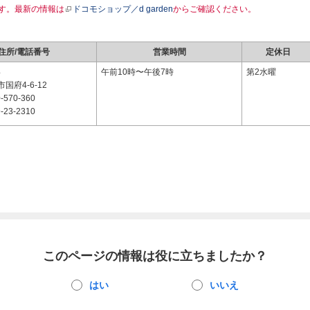
す。最新の情報は
ドコモショップ／d garden
からご確認ください。
住所/電話番号
営業時間
定休日
4
午前10時〜午後7時
第2水曜
国府4-6-12
-570-360
-23-2310
このページの情報は役に立ちましたか？
はい
いいえ