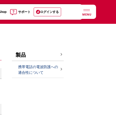
 Shop
サポート
ログインする
MENU
製品
携帯電話の電波防護への
適合性について