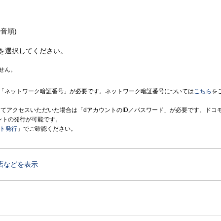
音順)
を選択してください。
せん。
「ネットワーク暗証番号」が必要です。ネットワーク暗証番号については
こちら
を
境にてアクセスいただいた場合は「dアカウントのID／パスワード」が必要です。ドコ
ントの発行が可能です。
ント発行
」でご確認ください。
店などを表示