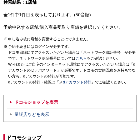
検索結果：1店舗
全1件中1件目を表示しております。(50音順)
予約申込する店舗/購入商品受取り店舗を選択してください。
申し込み後に店舗を変更することはできません。
予約手続きにはログインが必要です。
ドコモ回線にてアクセスいただいた場合は「ネットワーク暗証番号」が必要
です。ネットワーク暗証番号については
こちら
をご確認ください。
Wi-Fiまたはご自宅のインターネット環境にてアクセスいただいた場合は「d
アカウントのID／パスワード」が必要です。ドコモの契約回線をお持ちでな
い方も、dアカウントの発行が可能です。
dアカウントの発行・確認は「
dアカウント発行
」でご確認ください。
ドコモショップを表示
量販店などを表示
ドコモショップ